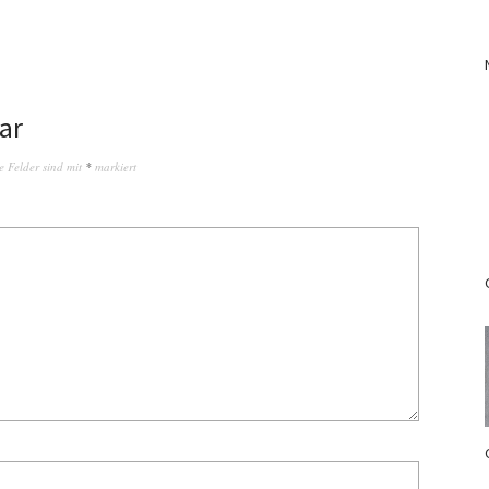
ar
e Felder sind mit
*
markiert