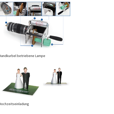
Handkurbel betriebene Lampe
Hochzeitseinladung