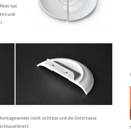
ffekt hat
lten und
l
 Montagewinkel nicht sichtbar und die Untertasse
chlüsselbrett.