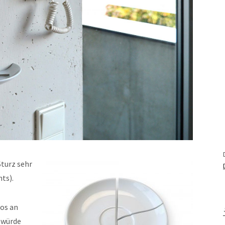
Sturz sehr
hts).
los an
 würde