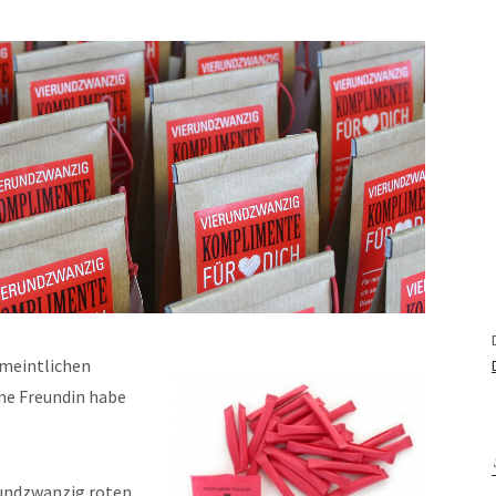
meintlichen
e Freundin habe
rundzwanzig roten