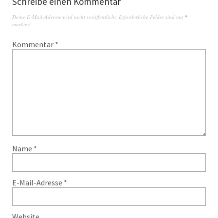
Schreibe einen Kommentar
Deine E-Mail-Adresse wird nicht veröffentlicht.
Erforderliche Felder sind mit
*
markiert
Kommentar
*
Name
*
E-Mail-Adresse
*
Website