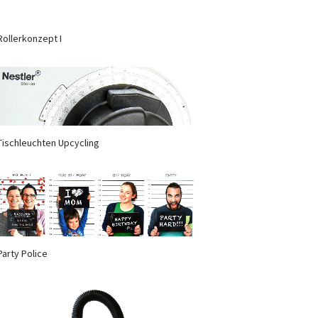
Rollerkonzept I
Tischleuchten Upcycling
Party Police