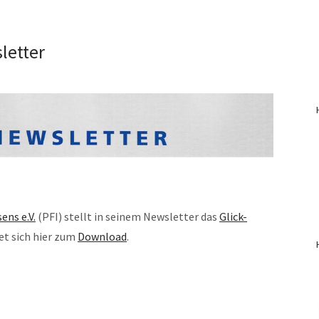
letter
ens e.V.
(PFI) stellt in seinem Newsletter das
Glick-
det sich hier zum
Download
.