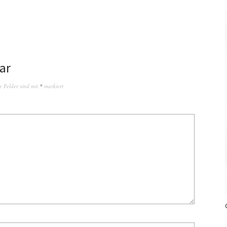
ar
e Felder sind mit
*
markiert