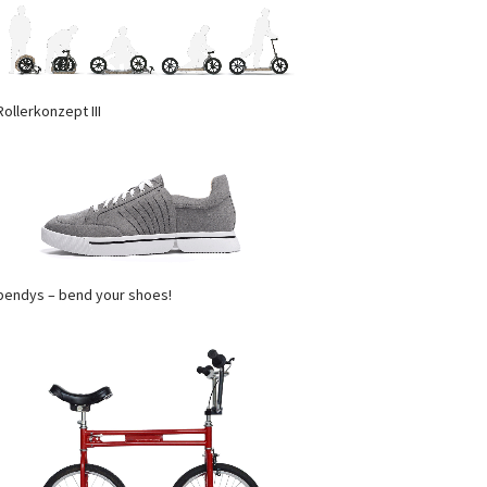
Rollerkonzept III
bendys – bend your shoes!