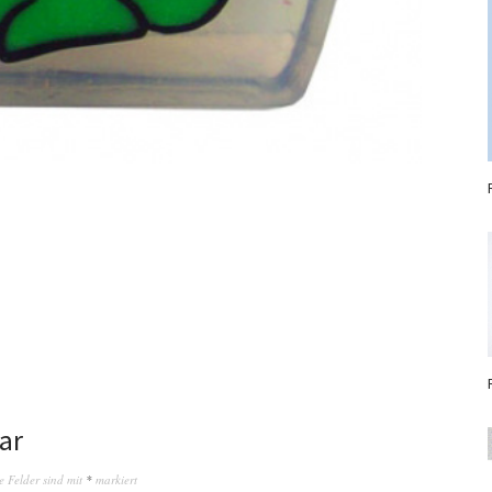
ar
e Felder sind mit
*
markiert