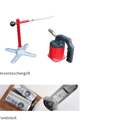
Hosentaschengrill
Fundstück