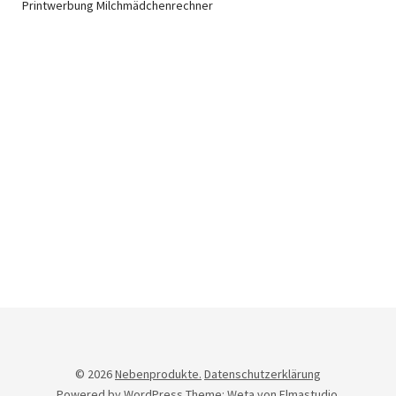
Printwerbung Milchmädchenrechner
Newsletter
© 2026
Nebenprodukte.
Datenschutzerklärung
Powered by
WordPress
Theme: Weta von
Elmastudio
.