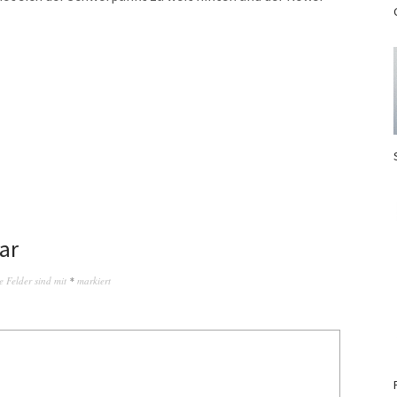
ar
e Felder sind mit
*
markiert