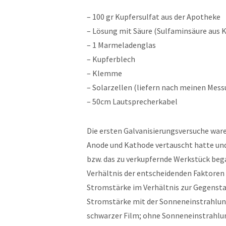
– 100 gr Kupfersulfat aus der Apotheke
– Lösung mit Säure (Sulfaminsäure aus K
– 1 Marmeladenglas
– Kupferblech
– Klemme
– Solarzellen (liefern nach meinen Mess
– 50cm Lautsprecherkabel
Die ersten Galvanisierungsversuche ware
Anode und Kathode vertauscht hatte und
bzw. das zu verkupfernde Werkstück began
Verhältnis der entscheidenden Faktoren
Stromstärke im Verhältnis zur Gegenstan
Stromstärke mit der Sonneneinstrahlung ä
schwarzer Film; ohne Sonneneinstrahlu