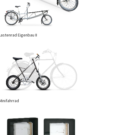
Lastenrad Eigenbau II
Minifahrrad