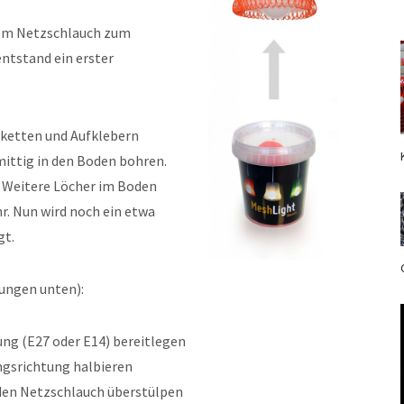
nem Netzschlauch zum
ntstand ein erster
iketten und Aufklebern
mittig in den Boden bohren.
. Weitere Löcher im Boden
r. Nun wird noch ein etwa
gt.
dungen unten):
ng (E27 oder E14) bereitlegen
ngsrichtung halbieren
den Netzschlauch überstülpen